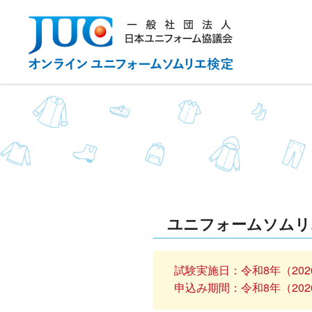
コ
ン
テ
ン
ツ
へ
ス
キ
ッ
プ
ユニフォームソムリ
試験実施日：令和8年（2026年
申込み期間：令和8年（202